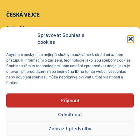
ČESKÁ VEJCE
Aktuality
Spravovat Souhlas s
O nás
cookies
Naše produkty
Ke stažení
Abychom poskytli co nejlepší služby, používáme k ukládání a/nebo
přístupu k informacím o zařízení, technologie jako jsou soubory cookies.
Kontakt
Souhlas s těmito technologiemi nám umožní zpracovávat údaje, jako je
chování při procházení nebo jedinečná ID na tomto webu. Nesouhlas
nebo odvolání souhlasu může nepříznivě ovlivnit určité vlastnosti a
MÁTE DOTAZ?
funkce.
info@ceskavejce.cz
Příjmout
+420 733 114 495
Odmítnout
Zobrazit předvolby
Copyright © 2021 ČESKÁ VEJCE CZ a.s.
Ochrana osobních údajů
|
Zásady cookies (EU)