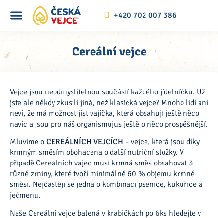
+420 702 007 386
Cereální vejce
Vejce jsou neodmyslitelnou součástí každého jídelníčku. Už
jste ale někdy zkusili jiná, než klasická vejce? Mnoho lidí ani
neví, že má možnost jíst vajíčka, která obsahují ještě něco
navíc a jsou pro náš organismujus ještě o něco prospěšnější.
Mluvíme o
CEREÁLNÍCH VEJCÍCH
– vejce, která jsou díky
krmným směsím obohacena o další nutriční složky. V
případě Cereálních vajec musí krmná směs obsahovat 3
různé zrniny, které tvoří minimálně 60 % objemu krmné
směsi. Nejčastěji se jedná o kombinaci pšenice, kukuřice a
ječmenu.
Naše Cereální vejce balená v krabičkách po 6ks hledejte v